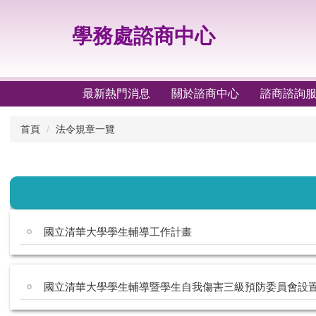
跳
到
學務處諮商中心
主
要
內
容
最新熱門消息
關於諮商中心
諮商諮詢
區
首頁
法令規章一覽
國立清華大學學生輔導工作計畫
國立清華大學學生輔導暨學生自我傷害三級預防委員會設