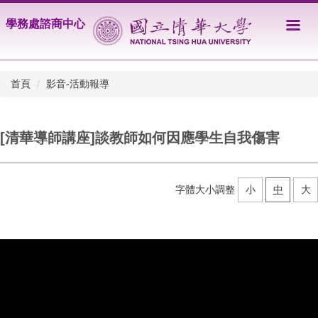
跳
學務處諮商中心
到
主
要
內
首頁
影音-活動報導
容
區
[清華導師講座]談教師如何因應學生自我傷害
字體大小調整
小
中
大