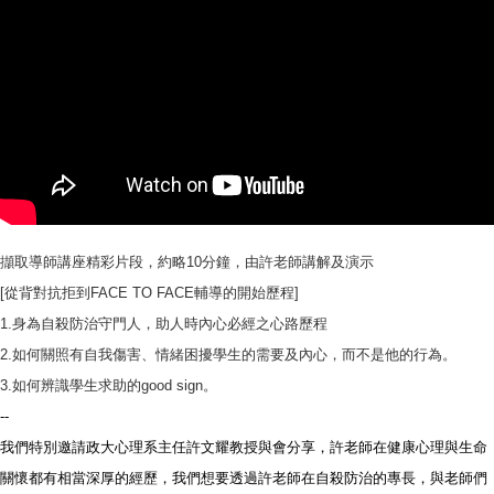
擷取導師講座精彩片段，約略10分鐘，由許老師講解及演示
[從背對抗拒到FACE TO FACE輔導的開始歷程]
1.身為自殺防治守門人，助人時內心必經之心路歷程
2.如何關照有自我傷害、情緒困擾學生的需要及內心，而不是他的行為。
3.如何辨識學生求助的good sign。
--
我們特別邀請政大心理系主任許文耀教授與會分享，許老師在健康心理與生命
關懷都有相當深厚的經歷，我們想要透過許老師在自殺防治的專長，與老師們