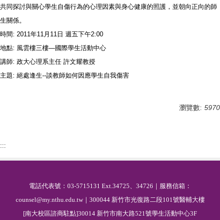
共同探討與關心學生自傷行
­為的心理因素與身心健康的照護，並朝向正向的師
生關係。
時間: 2011年11月11日 週五下午
2:00
地點: 風雲樓三樓—國際學生活動中心
講師: 政大心理系主任 許文耀教授
主題: 絕處逢生--談教師如何因應學生自我傷害
瀏覽數:
5970
:::
電話代表號：03-5715131 Ext.34725、34726｜服務信箱：
counsel@my.nthu.edu.tw｜300044 新竹市光復路二段101號醫輔大樓
[南大校區諮商駐點]30014 新竹市南大路521號學生活動中心3F