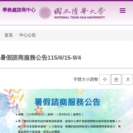
跳
學務處諮商中心
到
主
要
內
首頁
中心公告
容
區
暑假諮商服務公告115/6/15-9/4
字體大小調整
小
中
大