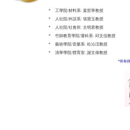
*
工學院
/
材料系
:
葉哲寧教授
*
人社院
/
外語系
:
張寶玉教授
*
人社院
/
社會所
:
古明君教授
*
竹師教育學院
/
運科系
:
邱文信教授
*
藝術學院
/
音樂系
:
杜沁澐教授
*
清華學院
/
體育室
:
謝文偉教授
*所有