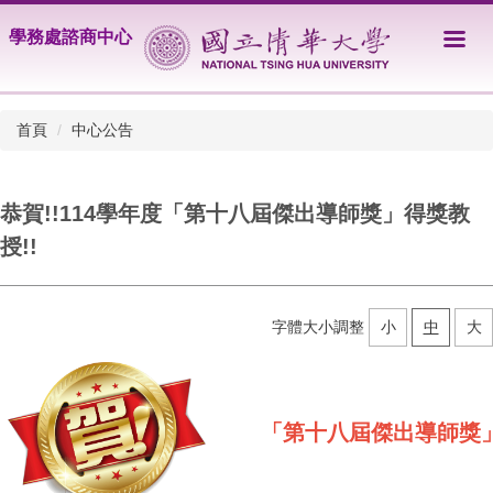
跳
學務處諮商中心
到
主
要
內
首頁
中心公告
容
區
恭賀!!114學年度「第十八屆傑出導師獎」得獎教
授!!
字體大小調整
小
中
大
「第十八屆傑出導師獎