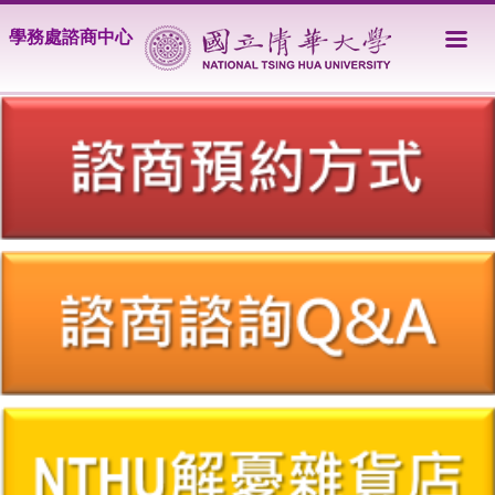
跳
學務處諮商中心
到
主
要
內
容
區