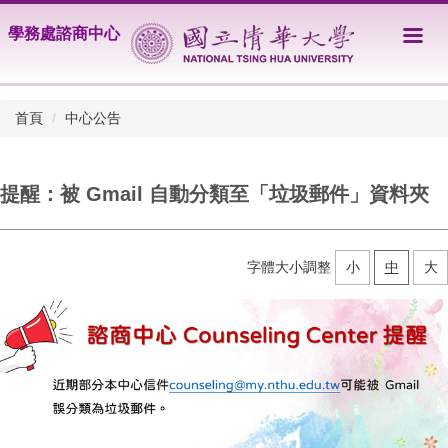
跳
學務處諮商中心
到
主
要
內
首頁
中心公告
容
區
提醒：被 Gmail 自動分類至「垃圾郵件」資料夾
字體大小調整
小
中
大