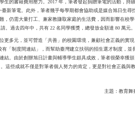
生的書籍費用壓力。2017 年，筆者發起捐贈筆電的活動，
提供一臺新筆電。此外，筆者幾乎每學期都會協助或是媒合旭日生尋
，仍需大量打工、兼家教賺取家庭的生活費，因而影響在校學習情
。過去四年中，共有 22 名同學獲獎，總發放金額達 80 萬元
營造「共善」的校園環境，兼顧社會正義的實現。美國社會學者 Lareau 
轉，需要與學校有「制度間連結」，而幫助臺灣建立扶弱的招生選才制
結。由於創辦旭日計畫與輔導學生頗具成效，筆者很榮幸獲頒 1
」。這些成就不僅是對筆者個人努力的肯定，更是對社會正義與
主題：教育舞