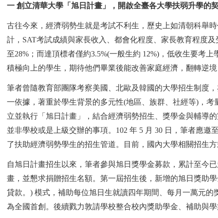
一 創立清華大學「旭日計畫」，開啟全臺各大學扶弱升學的
古往今來，經濟弱勢生就是考試不利生，歷史上如清朝科舉時代的狀
計，SAT考試成績與家長收入、都會化程度、家長教育程度及
至28%；而達頂標者僅約3.5%(一般生約 12%)，低收生
積極向上的學生，期待他們畢業後能改善家庭經濟，翻轉逆境
筆者曾隨教育部團隊考察美國、北歐及韓國的大學招生制度，
一依據，著重於學生背景的多元性(地區、族群、社經等)，考
立並執行「旭日計畫」，結合經濟弱勢招生、獎學金與輔導的完整扶
並非學校或是上級交辦的事項。102 年 5 月 30 日，筆者
了扶助經濟弱勢學生的招生管道。目前，國內大學相關招生方
自旭日計畫招生以來，筆者參與旭日獎學金募款，累計至今已超
畫，並懇求捐贈招生名額。第一屆招生後，新增的旭日獎助學金，仿效
貸款。) 模式，補助每位旭日生就讀四年期間、每月一萬元的
為全國首創。後續戮力敦請學校整合校內獎助學金、補助與學