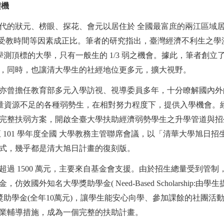
契機
元、榜眼、探花、會元以居住於 全國最富庶的兩江區域居大多數，錄
受教時間等因素成正比。筆者的研究指出，臺灣經濟不利生之學測成
要考上學測頂標的大學，只有一般生的 1/3 弱之機會。據此，筆
，同時，也讓清大學生的社經地位更多元，擴大視野。
亦曾擔任教育部多元入學訪視、視導委員多年，十分瞭解國內外
量資源不足的各種弱勢生，在相對努力程度下，提供入學機會。經個
弱方案，開啟全臺大學扶助經濟弱勢學生之升學管道與招生模式。「
應邀至 101 學年度全國 大學教務主管聯席會議，以「清華大學旭
式，幾乎都是清大旭日計畫的復刻版。
過 1500 萬元，主要來自基金會支援。由於招生總量受到管
國外知名大學獎助學金( Need-Based Scholarshi
獎助學金(全年10萬元)，讓學生能安心向學、參加課餘的社團
業輔導措施，成為一個完整的扶助計畫。