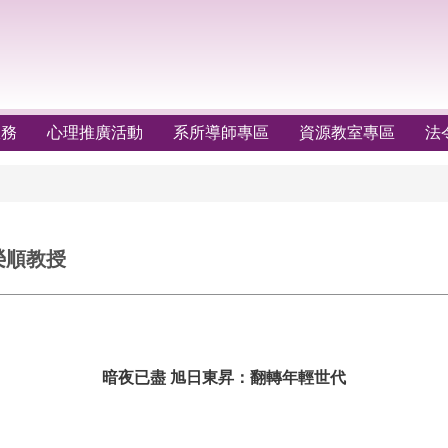
服務
心理推廣活動
系所導師專區
資源教室專區
法
榮順教授
暗夜已盡 旭日東昇：翻轉年輕世代