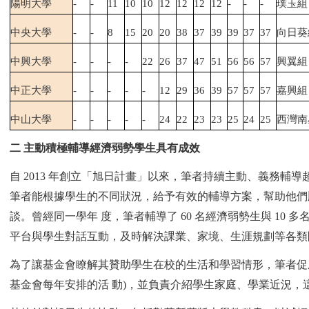
陽明大學
-
-
11
10
10
12
12
12
12
-
-
-
璞玉組
中央大學
-
-
8
15
20
20
38
37
39
39
37
37
向日葵
中興大學
-
-
-
-
22
26
37
47
51
56
56
57
興翼組
中正大學
-
-
-
-
-
12
29
36
39
57
57
57
嘉興組
中山大學
-
-
-
-
-
24
22
23
23
25
24
25
西灣南
二 主動積極輔導經濟弱勢學生具有成效
自 2013 年創立「旭日計畫」以來，筆者持續主動、義務輔
筆者能根據學生的不同狀況，給予有效的輔導方案，幫助他們
談。曾經同一學年 度，筆者輔導了 60 名經濟弱勢生與 1
平台與學生對話互動，及時解決課業、家境、生涯規劃等各類
為了讓基金會瞭解其贊助學生在校的生活和學習情形，筆者促
基金會每年安排的活 動)，並負責介紹學生家庭、學業近況