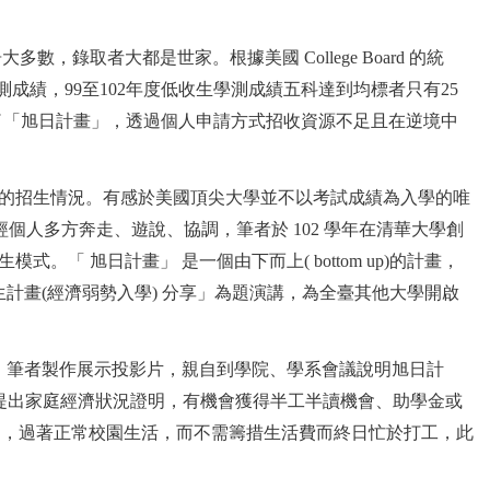
取者大都是世家。根據美國 College Board 的統
績，99至102年度低收生學測成績五科達到均標者只有25
者創立了「旭日計畫」，透過個人申請方式招收資源不足且在逆境中
的招生情況。有感於美國頂尖大學並不以考試成績為入學的唯
人多方奔走、遊說、協調，筆者於 102 學年在清華大學創
 旭日計畫」 是一個由下而上( bottom up)的計畫，
日招生計畫(經濟弱勢入學) 分享」為題演講，為全臺其他大學開啟
制，筆者製作展示投影片，親自到學院、學系會議說明旭日計
p:由學生提出家庭經濟狀況證明，有機會獲得半工半讀機會、助學金或
活動，過著正常校園生活，而不需籌措生活費而終日忙於打工，此