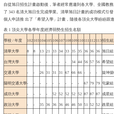
自從旭日招生計畫啟動後，筆者經常應邀到各大學、全國教務主管
了 343 名清大旭日生完成學業。清華旭日計畫的成功模式引發
個人申請推 出了「希望入學」計畫，隨後各頂尖大學紛紛跟進
表 1 頂尖大學各學年度經濟弱勢生招生名額
學校
/
年度
102
103
104
105
106
107
108
109
110
111
112
113
招生組
清華大學
8
8
13
21
33
34
33
35
35
36
36
36
旭日組
台灣大學
-
-
-
-
-
-
-
34
44
56
57
56
希望組
交通大學
-
-
26
31
31
31
67
66
66
-
-
-
旋坤揚
陽明交通大學
-
-
-
-
-
-
-
-
-
67
79
79
屯蒙組
成功大學
-
-
-
-
52
52
52
52
52
87
87
87
成星組
政治大學
-
-
35
36
36
36
46
46
50
51
52
52
政星組