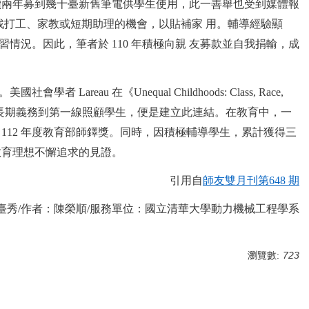
持續兩年募到幾十臺新舊筆電供學生使用，此一善舉也受到媒體報
找打工、家教或短期助理的機會，以貼補家 用。輔導經驗顯
況。因此，筆者於 110 年積極向親 友募款並自我捐輸，成
。
在《Unequal Childhoods: Class, Race,
度，並長期義務到第一線照顧學生，便是建立此連結。在教育中，一
12 年度教育部師鐸獎。同時，因積極輔導學生，累計獲得三
教育理想不懈追求的見證。
引用自
師友雙月刊第
648
期
臺秀/作者：陳榮順/服務單位：國立清華大學動力機械工程學系
瀏覽數:
723