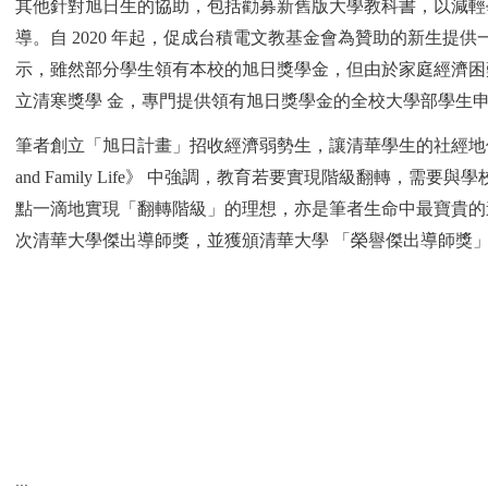
其他針對旭日生的協助，包括勸募新舊版大學教科書，以減輕學
導。自 2020 年起，促成台積電文教基金會為贊助的新生
示，雖然部分學生領有本校的旭日獎學金，但由於家庭經濟困難
立清寒獎學 金，專門提供領有旭日獎學金的全校大學部學生申請
筆者創立「旭日計畫」招收經濟弱勢生，讓清華學生的社經地位更多元，並可
and Family Life》 中強調，教育若要實現階級翻
點一滴地實現「翻轉階級」的理想，亦是筆者生命中最寶貴的連
次清華大學傑出導師獎，並獲頒清華大學 「榮譽傑出導師獎
:::