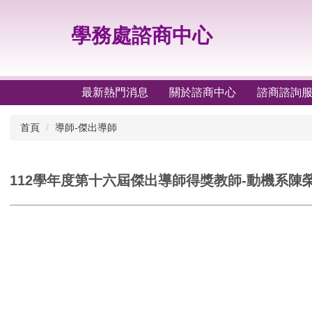
跳
到
學務處諮商中心
主
要
內
容
最新熱門消息
關於諮商中心
諮商諮詢
區
首頁
導師-傑出導師
112學年度第十六屆傑出導師得獎教師-動機系陳