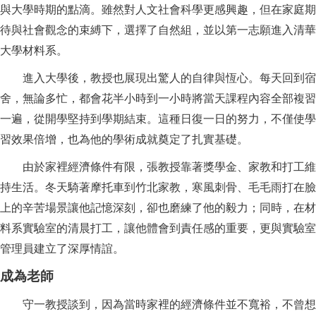
與大學時期的點滴。雖然對人文社會科學更感興趣，但在家庭期
待與社會觀念的束縛下，選擇了自然組，並以第一志願進入清華
大學材料系。
進入大學後，教授也展現出驚人的自律與恆心。每天回到宿
舍，無論多忙，都會花半小時到一小時將當天課程內容全部複習
一遍，從開學堅持到學期結束。這種日復一日的努力，不僅使學
習效果倍增，也為他的學術成就奠定了扎實基礎。
由於家裡經濟條件有限，張教授靠著獎學金、家教和打工維
持生活。冬天騎著摩托車到竹北家教，寒風刺骨、毛毛雨打在臉
上的辛苦場景讓他記憶深刻，卻也磨練了他的毅力；同時，在材
料系實驗室的清晨打工，讓他體會到責任感的重要，更與實驗室
管理員建立了深厚情誼。
成為老師
守一教授談到，因為當時家裡的經濟條件並不寬裕，不曾想