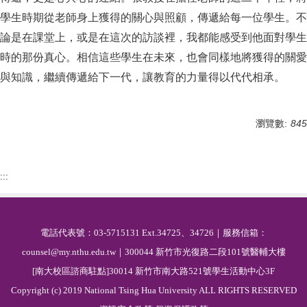
學生時期從老師身上獲得的關心與照顧，傳遞給每一位學生。不
論是在課堂上，或是在這次的訪談裡，我都能感受到他面對學生
時的那份真心。相信這些學生在未來，也會同樣地將獲得的關愛
與知識，繼續傳遞給下一代，讓教育的力量得以代代相承。
瀏覽數:
845
:::
電話代表號：03-5715131 Ext.34725、34726｜服務信箱：
counsel@my.nthu.edu.tw｜300044 新竹市光復路二段101號醫輔大樓
[南大校區諮商駐點]30014 新竹市南大路521號學生活動中心3F
Copyright (c) 2019 National Tsing Hua University ALL RIGHTS RESERVED