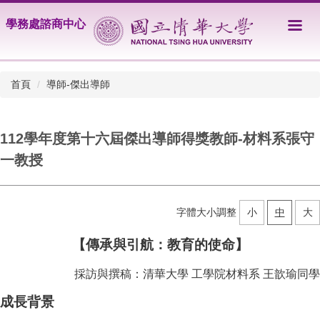
跳
學務處諮商中心
到
主
要
內
首頁
導師-傑出導師
容
區
112學年度第十六屆傑出導師得獎教師-材料系張守
一教授
字體大小調整
小
中
大
【
傳承與引航：教育的使命
】
採訪與撰稿：清華大學 工學院材料系 王歆瑜同學
成長背景