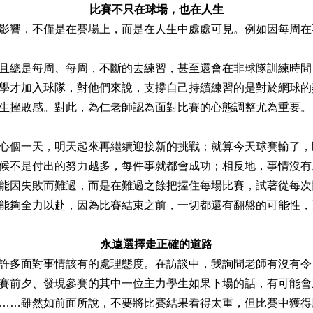
比賽不只在球場，也在人生
影響，不僅是在賽場上，而是在人生中處處可見。例如因每周在
且總是每周、每周，不斷的去練習，甚至還會在非球隊訓練時間
學才加入球隊，對他們來說，支撐自己持續練習的是對於網球的
生挫敗感。對此，為仁老師認為面對比賽的心態調整尤為重要。
心個一天，明天起來再繼續迎接新的挑戰；就算今天球賽輸了，
候不是付出的努力越多，每件事就都會成功；相反地，事情沒有
能因失敗而難過，而是在難過之餘把握住每場比賽，試著從每次
能夠全力以赴，因為比賽結束之前，一切都還有翻盤的可能性，
永遠選擇走正確的道路
許多面對事情該有的處理態度。在訪談中，我詢問老師有沒有令
賽前夕、發現參賽的其中一位主力學生如果下場的話，有可能會
……雖然如前面所說，不要將比賽結果看得太重，但比賽中獲得