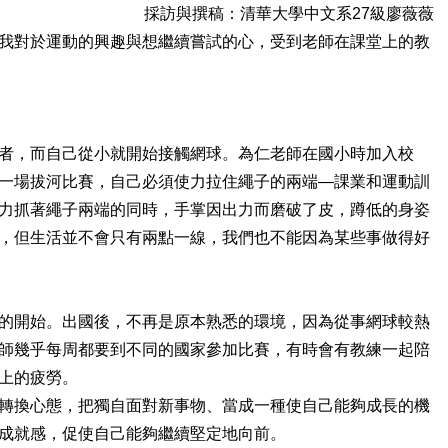
採訪與撰稿：清華大學中文系27級廖薇薇
我對於運動的興趣與想繼續嘗試的心，受到老師在課堂上的教
者，而自己從小就開始接觸網球。為仁老師在國小時加入校
一場拔河比賽，自己必須使力拉住繩子的兩端—課業和運動訓
力抓著繩子兩端的同時，手掌因出力而磨破了皮，蹲低的身姿
，但生活並不會只有兩點一線，我們也不能因為某些事做得好
的開始。出國後，不再是原本熟悉的環境，因為從事網球較熱
師幾乎每周都要到不同的國家參加比賽，有時會有教練一起陪
上的疲勞。
轉換心態，把獨自面對新事物、當成一種使自己能夠成長的機
成就感，促使自己能夠繼續堅定地向前。