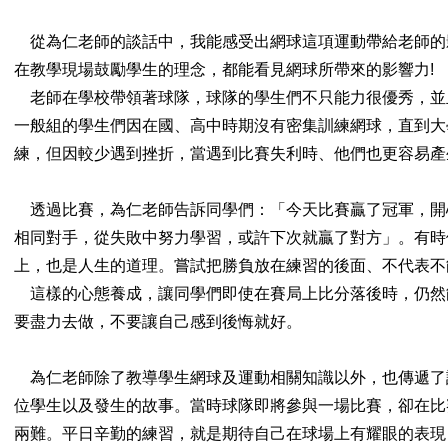
從為仁老師的談話中，我能感受出網球這項運動帶給老師的
在教學現場鼓勵學生的理念，都能看見網球所帶來的影響力!
老師在學校帶領著球隊，球隊的學生們不只能力很優秀，並
一般組的學生們因在國、高中時期沒有密集訓練網球，直到大
練，但因較少遇到挫折，當遇到比賽失利時、他們也更容易產
透過比賽，為仁老師告訴同學們：「今天比賽贏了冠軍，開
相同對手，從失敗中努力學習，或許下次就贏了對方」。有時
上，也是人生的道理。嘗試把勝負放在練習的後面、不代表不
這樣的心態養成，讓同學們即使在賽局上比分落後時，仍然
要盡力去做，不要讓自己感到後悔就好。
為仁老師除了教導學生網球及運動相關知識以外，也傳遞了
位學生以及發生的故事。當時球隊即將參與一場比賽，卻在比
兩難。平日辛勤的練習，就是期待自己在球場上有耀眼的表現