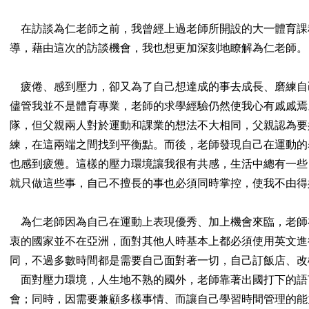
在訪談為仁老師之前，我曾經上過老師所開設的大一體育課
導，藉由這次的訪談機會，我也想更加深刻地瞭解為仁老師。
疲倦、感到壓力，卻又為了自己想達成的事去成長、磨練自
儘管我並不是體育專業，老師的求學經驗仍然使我心有戚戚焉
隊，但父親兩人對於運動和課業的想法不大相同，父親認為要
練，在這兩端之間找到平衡點。而後，老師發現自己在運動的
也感到疲憊。這樣的壓力環境讓我很有共感，生活中總有一些
就只做這些事，自己不擅長的事也必須同時掌控，使我不由得
為仁老師因為自己在運動上表現優秀、加上機會來臨，老師
衷的國家並不在亞洲，面對其他人時基本上都必須使用英文進
同，不過多數時間都是需要自己面對著一切，自己訂飯店、改
面對壓力環境，人生地不熟的國外，老師靠著出國打下的語
會；同時，因需要兼顧多樣事情、而讓自己學習時間管理的能