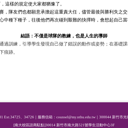
下，這樣的規定使大家都猶豫了。
賽，隊友們也都願意承擔起這重責大任，儘管最後與勝利失之交
心中種下種子，往後他們再次碰到艱難的抉擇時，會想起自己當
結語：不僅是球隊的教練，也是人生的導師
通過訓練，引導學生發現自己做了錯誤的動作或姿勢；在基礎課
下痕跡。
1 Ext.34725、34726｜服務信箱：counsel@my.nthu.edu.tw｜300044 
[南大校區諮商駐點]30014 新竹市南大路521號學生活動中心3F