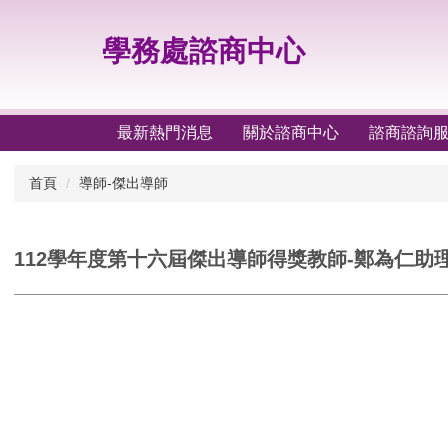
跳
到
學務處諮商中心
主
要
內
容
最新熱門消息
關於諮商中心
諮商諮詢
區
首頁
導師-傑出導師
112學年度第十六屆傑出導師得獎教師-鄭為仁助