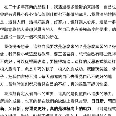
在二十多年諮商的歷程中，我遇過很多憂鬱的來談者…自己也
曾經有過幾小段心情低落到什麼都不想做的歲月…我最深的體悟
是，這群人們，活得好認真，好努力，也好讓人心疼。這是一群
很願意為他人著想與思考的人，對自己也有著極高度的要求，總
是能找一個又一個不滿意的所在。
我傻愣著想著，這些自我要求是怎麼來的？是怎麼練習的？好
像，我們從小就這麼被教導…要三省吾身，想想自己有哪些做得
不夠好，可以從裡面改進，要懂得精進…這樣的反思程式就這樣
植入腦海了…愈是乖巧的孩子，植入的愈成功。我開玩笑說，曾
子，把我們害得不淺…每天都邀約自己去看見自己不夠好的地
方…當無時無刻都只看見自己的不好，真的很難平靜與快樂。
我深刻肯定反省自己的重要，這真的是促使自己進步的動力。
所謂的成長，也真的是在我們的缺點上看見改變。
日日新、茍日
新、又日新，好還要更好，真的是積極向上的動力
。可能是程式