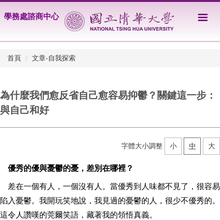
跳
學務處諮商中心
到
主
要
內
首頁
文章-自我探索
容
區
為什麼我們愈反省自己愈容易抑鬱？關鍵這一步：
與自己和好
字體大小調整
小
中
大
優秀的優與憂鬱的憂，差別在哪裡？
差在一個有人，一個沒有人。當優秀到人味都不見了，很容易
陷入憂鬱。我開玩笑地說，我見過的憂鬱的人，很少不優秀的。
這令人讚嘆的莞爾笑語，藏著我的領悟真義。