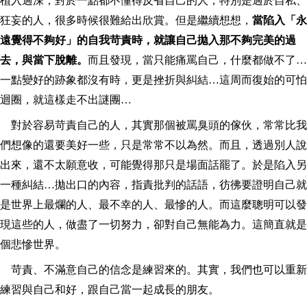
植入過深，對於一點都不懂得反省自己的人，特別是過於自私、
狂妄的人，很多時候很難給出欣賞。但是繼續想想，
當陷入「永
遠覺得不夠好」的自我苛責時，就讓自己拋入那不夠完美的過
去，與當下脫離。
而且發現，當只能痛罵自己，什麼都做不了…
一點變好的跡象都沒有時，更是挫折與糾結…這周而復始的可怕
迴圈，就這樣走不出謎團…
對於容易苛責自己的人，其實那個被罵臭頭的傢伙，常常比我
們想像的還要美好一些，只是常常不以為然。而且，透過別人說
出來，還不太願意收，可能覺得那只是場面話罷了。於是陷入另
一種糾結…拋出口的內容，指責批判的話語，彷彿要證明自己就
是世界上最爛的人、最不幸的人、最慘的人。而這麼聰明可以發
現這些的人，做盡了一切努力，卻對自己無能為力。這簡直就是
個悲慘世界。
苛責、不滿意自己的信念是練習來的。其實，我們也可以重新
練習與自己和好，跟自己當一起成長的朋友。