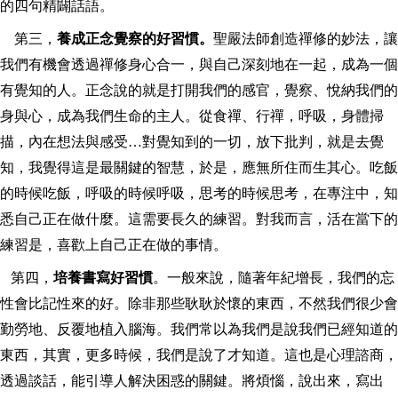
的四句精闢話語。
第三，
養成正念覺察的好習慣。
聖嚴法師創造禪修的妙法，讓
我們有機會透過禪修身心合一，與自己深刻地在一起，成為一個
有覺知的人。正念說的就是打開我們的感官，覺察、悅納我們的
身與心，成為我們生命的主人。從食禪、行禪，呼吸，身體掃
描，內在想法與感受…對覺知到的一切，放下批判，就是去覺
知，我覺得這是最關鍵的智慧，於是，應無所住而生其心。吃飯
的時候吃飯，呼吸的時候呼吸，思考的時候思考，在專注中，知
悉自己正在做什麼。這需要長久的練習。對我而言，活在當下的
練習是，喜歡上自己正在做的事情。
第四，
培養書寫好習慣
。一般來說，隨著年紀增長，我們的忘
性會比記性來的好。除非那些耿耿於懷的東西，不然我們很少會
勤勞地、反覆地植入腦海。我們常以為我們是說我們已經知道的
東西，其實，更多時候，我們是說了才知道。這也是心理諮商，
透過談話，能引導人解決困惑的關鍵。將煩惱，說出來，寫出