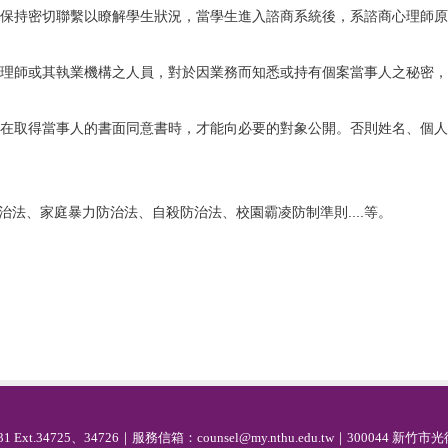
師保持密切聯繫以瞭解學生狀況，當學生進入諮商系統後，系諮商心理師原
心理師或其執業機構之人員，對於因業務而知悉或持有個案當事人之秘密，
在取得當事人的書面同意書時，才能向必要的對象公開。否則姓名、個人
法、家庭暴力防治法、自殺防治法、校園霸凌防制準則....等。
1 Ext.34725、34726｜服務信箱：counsel@my.nthu.edu.tw｜300044 