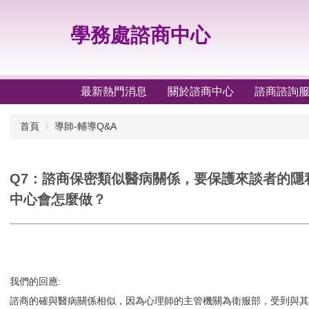
跳
到
學務處諮商中心
主
要
內
容
最新熱門消息
關於諮商中心
諮商諮詢
區
首頁
導師-輔導Q&A
Q7：諮商保密類似醫病關係，要保護來談者的
中心會怎麼做？
我們的回應:
諮商的確與醫病關係相似，因為心理師的主管機關為衛服部，受到與