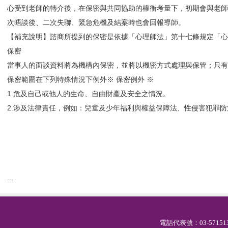
心受到老師的轉介後，在保密與共同協助的權衡考量下，初期會與老
次晤談後、二次失聯、緊急危機及結案時也會回報導師。
【補充說明】諮商所提到的保密是依據「心理師法」第十七條規定「
保密
當事人的面談資料將為機構內保密，並將以機密方式處理與保管；只有
保密範圍在下列特殊情況下例外※ 保密例外 ※
1.危及自己或他人的生命、自由財產及安全之情況。
2.涉及法律責任，例如：兒童及少年福利與權益保障法、性侵害犯罪防治
:::
電話代表號：03-571513